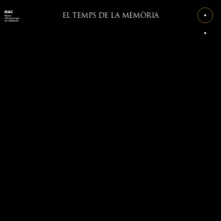
EL TEMPS DE LA MEMÒRIA