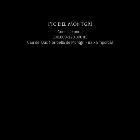
Pic del Montgrí
Còdol de pòrfir
300.000-120.000 aC
Cau del Duc (Torroella de Montgrí - Baix Empordà)