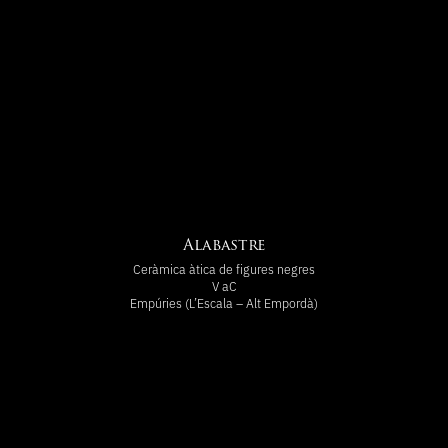
Alabastre
Ceràmica àtica de figures negres
V aC
Empúries (L’Escala – Alt Empordà)