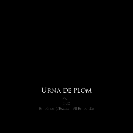
Urna de plom
Plom
I dC
Empúries (L’Escala – Alt Empordà)