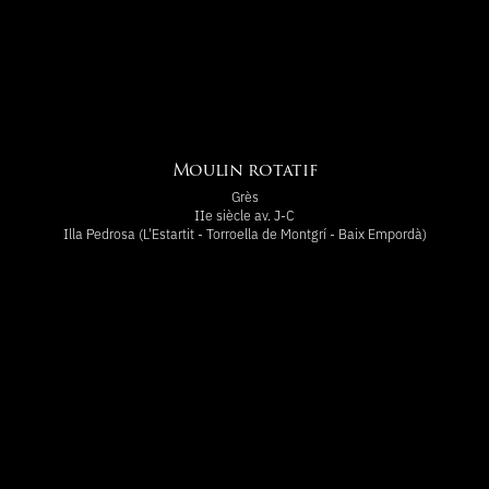
Moulin rotatif
Grès
IIe siècle av. J-C
Illa Pedrosa (L'Estartit - Torroella de Montgrí - Baix Empordà)