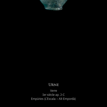
Urne
Verre
Ier siècle ap. J-C
Empúries (L’Escala – Alt Empordà)